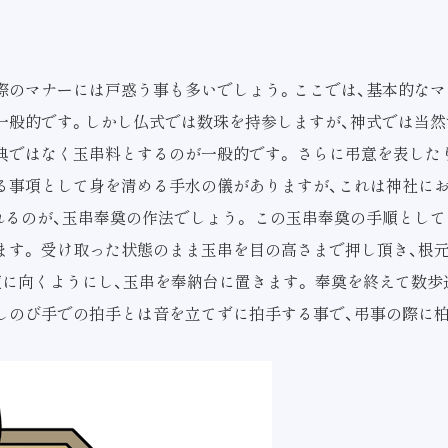
際のマナーには戸惑う事も多いでしょう。ここでは、基本的なマ
一般的です。しかし仏式では数珠を持参しますが、神式では当然
典ではなく玉串料とするのが一般的です。 さらに弔意を表した
する事項として身を清める手水の儀がありますが、これは神社に
れるのが、玉串奉奠の作法でしょう。 この玉串奉奠の手順として
す。 受け取った状態のまま玉串を目の高さまで押し頂き、根元
壇に向くようにし、玉串を奉納台に置きます。 奉奠を終えて数
 しのび手での拍手とは音を立てずに拍手する事で、弔事の際に