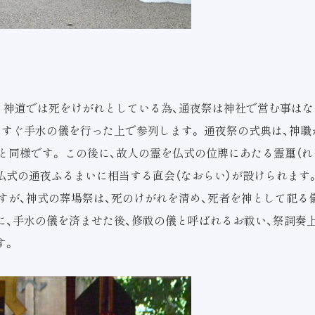
。神道では死をけがれとしている為、通夜祭は神社で営む事はなく
すすぐ手水の儀を行った上で参列します。 通夜祭の式典は、神
と同様です。 この後に、故人の霊を仏式の位牌にあたる霊璽（れ
仏式の通夜ふるまいに相当する直会（なおらい）が設けられます
すが、神式の葬場祭は、死のけがれを清め、死者を神として祀る
に、手水の儀を済ませた後、修祓の儀と呼ばれるお祓い、祭詞奏上
す。