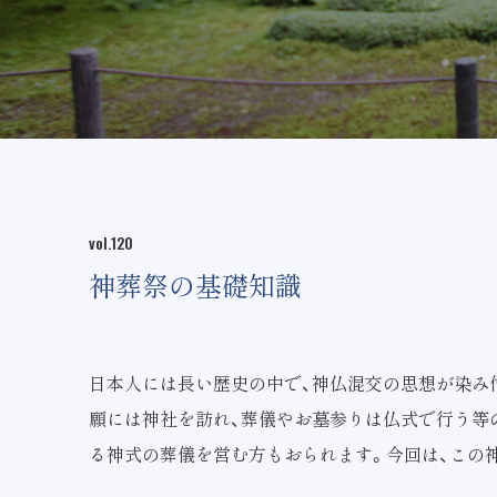
vol.120
神葬祭の基礎知識
日本人には長い歴史の中で、神仏混交の思想が染み
願には神社を訪れ、葬儀やお墓参りは仏式で行う等
る神式の葬儀を営む方もおられます。今回は、この