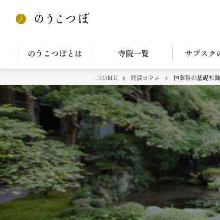
のうこつぼとは
寺院一覧
サブスク
HOME
終活コラム
神葬祭の基礎知