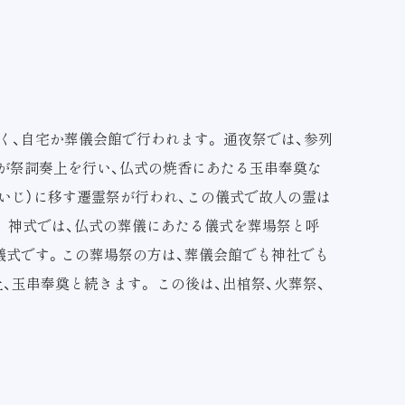
、自宅か葬儀会館で行われます。 通夜祭では、参列
職が祭詞奏上を行い、仏式の焼香にあたる玉串奉奠な
いじ）に移す遷霊祭が行われ、この儀式で故人の霊は
。 神式では、仏式の葬儀にあたる儀式を葬場祭と呼
儀式です。この葬場祭の方は、葬儀会館でも神社でも
、玉串奉奠と続きます。 この後は、出棺祭、火葬祭、