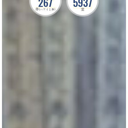
267
5937
件
室
(ハワイ１件)