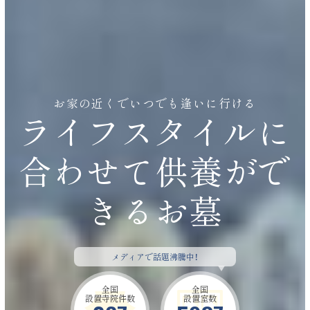
お家の近くでいつでも逢いに行ける
ライフスタイルに
合わせて供養がで
きるお墓
メディアで話題沸騰中
！
全国
全国
設置寺院件数
設置室数