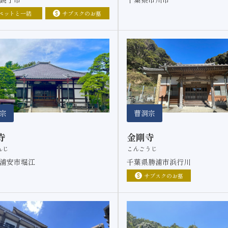
ペットと一緒
サブスクのお墓
宗
曹洞宗
寺
金剛寺
んじ
こんごうじ
浦安市堀江
千葉県勝浦市浜行川
サブスクのお墓