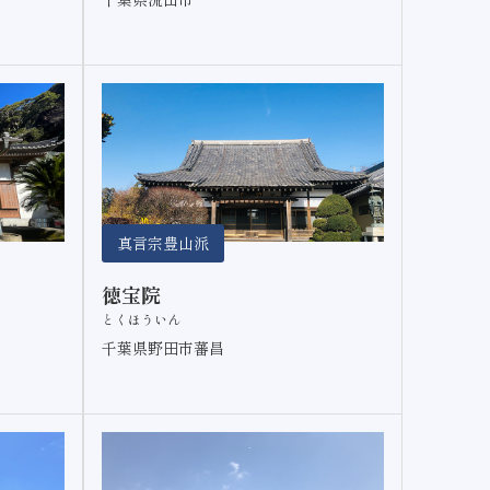
真言宗豊山派
徳宝院
とくほういん
千葉県野田市蕃昌