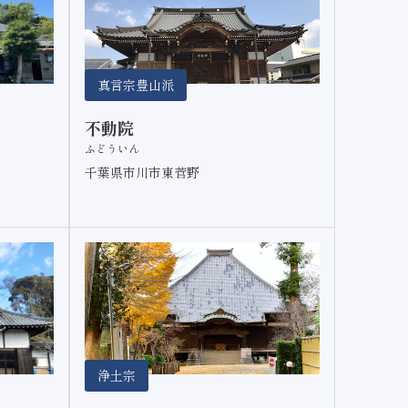
真言宗豊山派
不動院
ふどういん
千葉県市川市東菅野
浄土宗