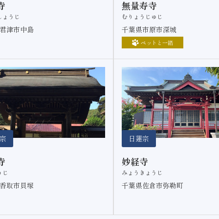
寺
無量寿寺
しょうじ
むりょうじゅじ
君津市中島
千葉県市原市深城
ペットと一緒
宗
日蓮宗
寺
妙経寺
うじ
みょうきょうじ
香取市貝塚
千葉県佐倉市弥勒町