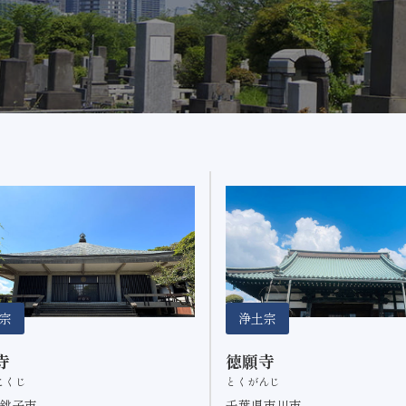
宗
浄土宗
寺
徳願寺
こくじ
とくがんじ
銚子市
千葉県市川市