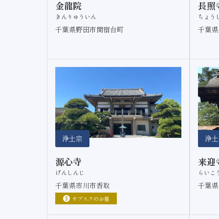
金龍院
長照
きんりゅういん
ちょう
千葉県野田市関宿台町
千葉県
浄土宗
浄土
源心寺
来迎
げんしんじ
らいこ
千葉県市川市香取
千葉県
サブスクのお墓