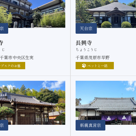
宗
天台宗
寺
長興寺
くじ
ちょうこうじ
千葉市中央区生実
千葉県茂原市早野
サブスクのお墓
ペットと一緒
宗
新義真言宗