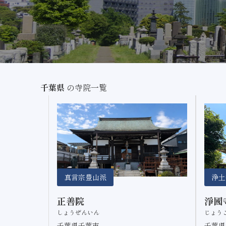
千葉県
の寺院一覧
真言宗豊山派
浄土
正善院
淨國
しょうぜんいん
じょう
千葉県千葉市
千葉県