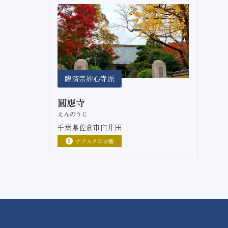
臨済宗妙心寺派
圓應寺
えんのうじ
千葉県佐倉市臼井田
サブスクのお墓