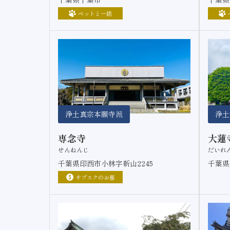
ペットと一緒
浄土真宗本願寺派
浄土
専念寺
大蓮
せんねんじ
だいれ
千葉県印西市小林字新山2245
千葉県
サブスクのお墓