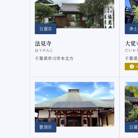
日蓮宗
浄土
法見寺
大覚
ほうけんじ
だいか
千葉県市川市本北方
千葉県
曹洞宗
日蓮