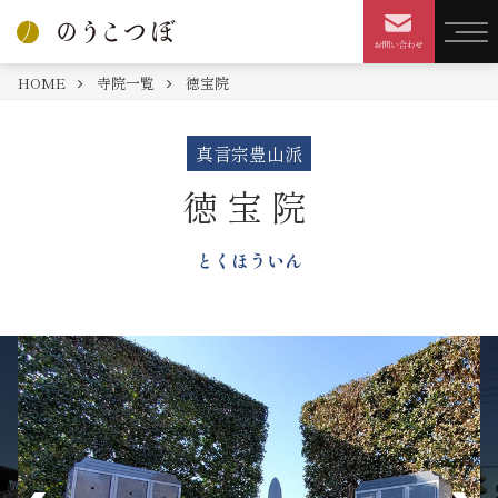
HOME
寺院一覧
徳宝院
真言宗豊山派
徳宝院
とくほういん