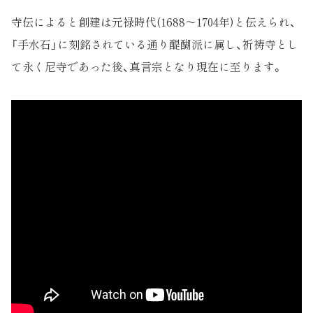
寺伝によると創建は元禄時代(1688～1704年)と伝えられ、
「手水石」に刻銘されている通り醍醐派に属し、祈祷寺とし
て永く尼寺であった後、真言宗となり現在に至ります。