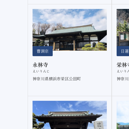
曹洞宗
日蓮
永林寺
栄林
えいりんじ
えいり
神奈川県横浜市栄区公田町
神奈川