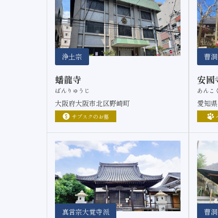
浄土宗
曹洞
蟠龍寺
安國
ばんりゅうじ
あんこ
大阪府大阪市北区野崎町
愛知県
サブスクのお墓
真言宗大覚寺派
曹洞