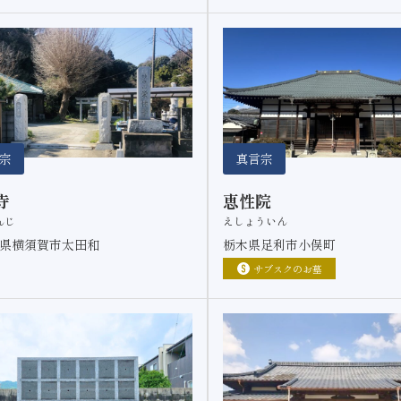
宗
真言宗
寺
恵性院
んじ
えしょういん
県横須賀市太田和
栃木県足利市小俣町
サブスクのお墓