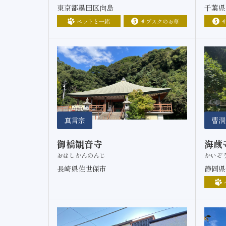
東京都墨田区向島
千葉県
ペットと一緒
サブスクのお墓
真言宗
曹洞
御橋観音寺
海蔵
おはしかんのんじ
かいぞ
長崎県佐世保市
静岡県