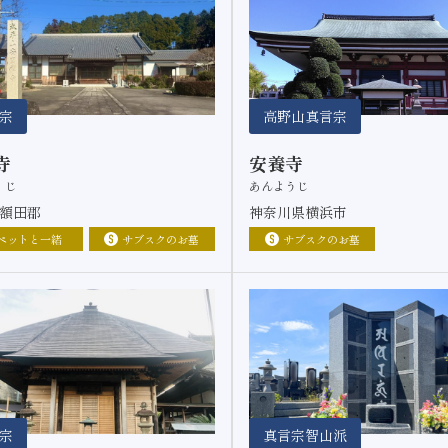
宗
高野山真言宗
寺
安養寺
くじ
あんようじ
額田郡
神奈川県横浜市
ペットと一緒
サブスクのお墓
サブスクのお墓
宗
真言宗智山派