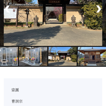
宗派
曹洞宗