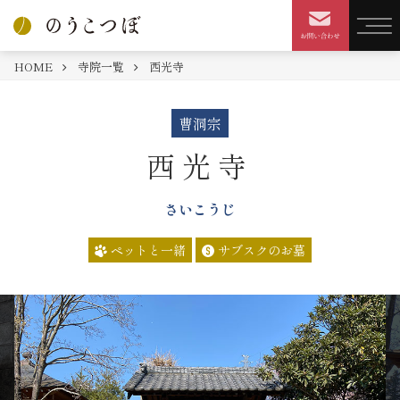
HOME
寺院一覧
西光寺
曹洞宗
西光寺
さいこうじ
ペットと一緒
サブスクのお墓