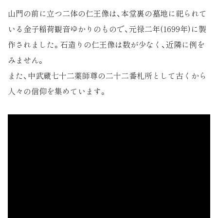
山門の前に立つ二体の仁王像は、本堂裏の墓地に祀られて
いる金子稲荷観音ゆかりのもので、元禄二年(1699年)に製
作されました。石造りの仁王像は数が少なく、近隣に例を
みません。
また、中武蔵七十二薬師尊の二十二番札所として古くから
人々の信仰を集めています。