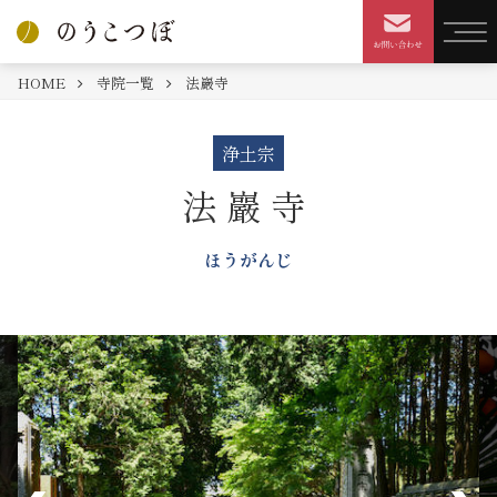
HOME
寺院一覧
法巖寺
浄土宗
法巖寺
ほうがんじ