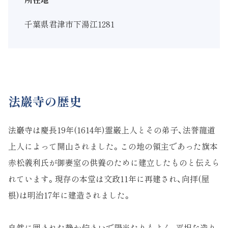
千葉県君津市下湯江1281
法巖寺の歴史
法巖寺は慶長19年(1614年)霊巌上人とその弟子、法誉龍道
上人によって開山されました。この地の領主であった旗本
赤松義利氏が御妻室の供養のために建立したものと伝えら
れています。現存の本堂は文政11年に再建され、向拝(屋
根)は明治17年に建造されました。
自然に囲まれた静か佇まいで陽当たりもよく、平坦な造り