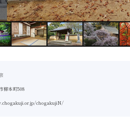
宗
市柳本町508
.chogakuji.or.jp/chogakujiN/