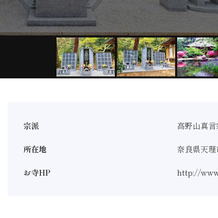
宗派
高野山真言
所在地
奈良県天理
お寺HP
http://www