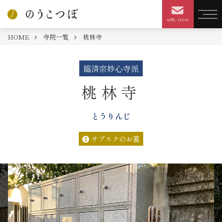
HOME
寺院一覧
桃林寺
臨済宗妙心寺派
桃林寺
とうりんじ
サブスクのお墓