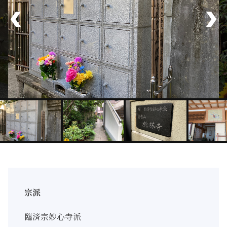
宗派
臨済宗妙心寺派