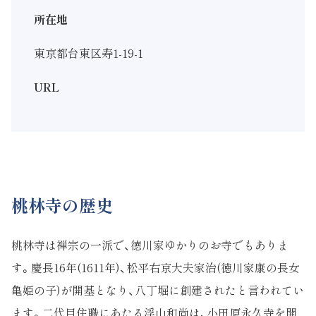
所在地
東京都台東区寿1-19-1
URL
桃林寺の歴史
桃林寺は禅宗の一派で、徳川家ゆかりのお寺でもありま
す。慶長16年(1611年)、松平右京大夫家治(徳川家康の長女
亀姫の子)が開基となり、八丁堀に創建されたと言われてい
ます。二代目住職にあたる浮山和尚は、小田原永久寺を開