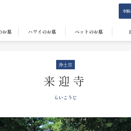
寺院
のお墓
ハワイのお墓
ペットのお墓
浄土宗
来迎寺
らいこうじ