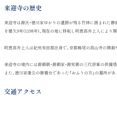
来迎寺の歴史
来迎寺は源氏・徳川家ゆかりの遺跡が残る竹林に囲まれた静寂
を建久9年(1198年)、現在の地に移転し明恵高弁上人により
明恵高弁上人は紀州有田郡出身で、京都栂尾の高山寺の開創
来迎寺の境内には源頼朝・源頼家・源実朝の三代将軍の供養
また、徳川家康公の御養女であった「おふうの方」の墓所があ
交通アクセス