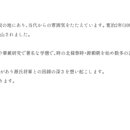
の地にあり、当代からの雰囲気をたたえています。寛治2年(10
開山されました。
や華厳研究で著名な学僧で、時の北條泰時・源頼朝を始め数多の
塔があり源氏将軍との因縁の深さを想い起こします。
ります。