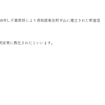
88年)、千葉常将により香取郡東庄町平山に建立された釈迦堂
武家衆に教化されたといいます。