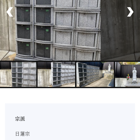
宗派
日蓮宗