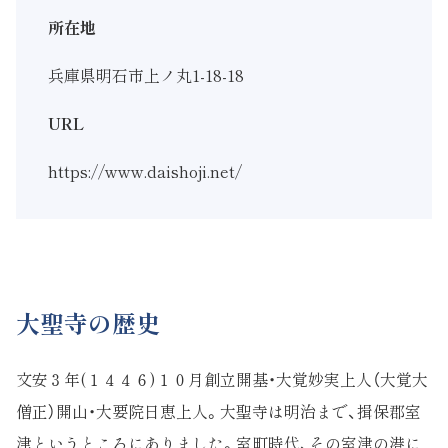
所在地
兵庫県明石市上ノ丸1-18-18
URL
https://www.daishoji.net/
大聖寺の歴史
文安３年(１４４６)１０月創立開基・大覚妙実上人（大覚大
僧正）開山・大要院日恵上人。大聖寺は明治まで、揖保郡室
津というところにありました。室町時代、その室津の港に