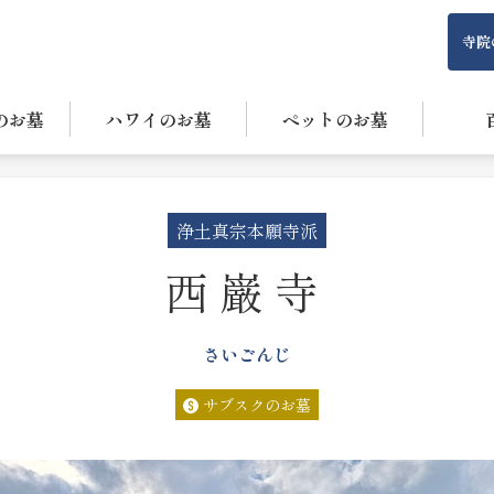
寺院
のお墓
ハワイのお墓
ペットのお墓
浄土真宗本願寺派
西巌寺
さいごんじ
サブスクのお墓