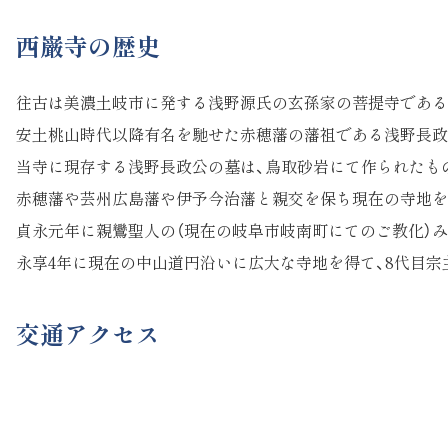
西巌寺の歴史
往古は美濃土岐市に発する浅野源氏の玄孫家の菩提寺である
安土桃山時代以降有名を馳せた赤穂藩の藩祖である浅野長政
当寺に現存する浅野長政公の墓は、鳥取砂岩にて作られたも
赤穂藩や芸州広島藩や伊予今治藩と親交を保ち現在の寺地を
貞永元年に親鸞聖人の（現在の岐阜市岐南町にてのご教化）
永享4年に現在の中山道円沿いに広大な寺地を得て、8代目
交通アクセス