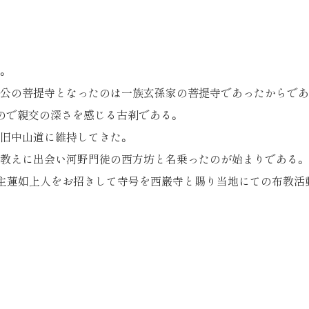
。
公の菩提寺となったのは一族玄孫家の菩提寺であったからであ
ので親交の深さを感じる古刹である。
旧中山道に維持してきた。
み教えに出会い河野門徒の西方坊と名乗ったのが始まりである。
宗主蓮如上人をお招きして寺号を西巌寺と賜り当地にての布教活