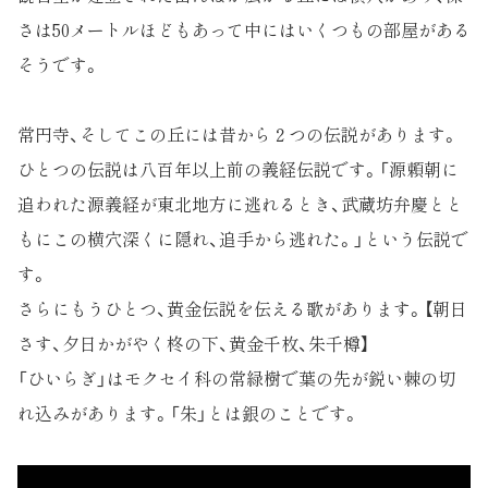
さは50メートルほどもあって中にはいくつもの部屋がある
そうです。
常円寺、そしてこの丘には昔から２つの伝説があります。
ひとつの伝説は八百年以上前の義経伝説です。「源頼朝に
追われた源義経が東北地方に逃れるとき、武蔵坊弁慶とと
もにこの横穴深くに隠れ、追手から逃れた。」という伝説で
す。
さらにもうひとつ、黄金伝説を伝える歌があります。【朝日
さす、夕日かがやく柊の下、黄金千枚、朱千樽】
「ひいらぎ」はモクセイ科の常緑樹で葉の先が鋭い棘の切
れ込みがあります。「朱」とは銀のことです。