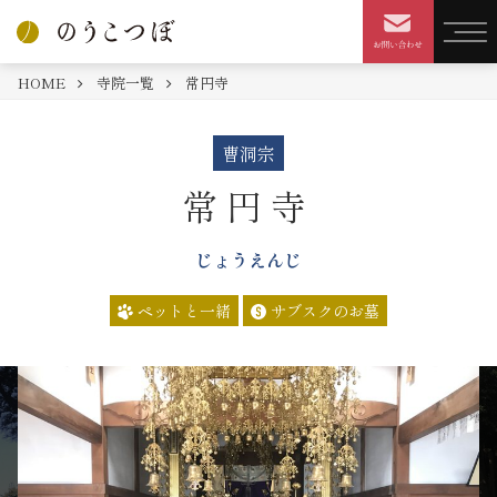
HOME
寺院一覧
常円寺
曹洞宗
常円寺
じょうえんじ
ペットと一緒
サブスクのお墓