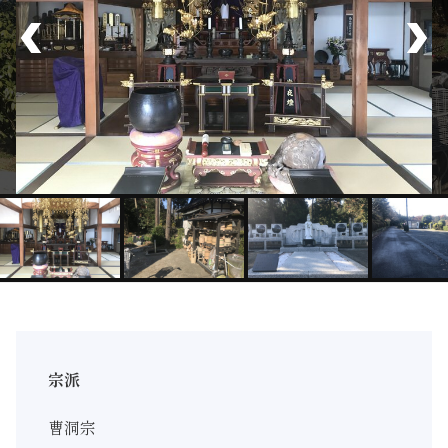
宗派
曹洞宗