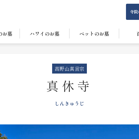
寺院
のお墓
ハワイのお墓
ペットのお墓
高野山真言宗
真休寺
しんきゅうじ