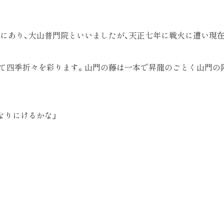
にあり、大山普門院といいましたが、天正七年に戦火に遭い現在
。
して四季折々を彩ります。山門の藤は一本で昇龍のごとく山門の
なりにけるかな」