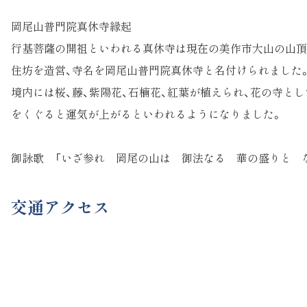
岡尾山普門院真休寺縁起
行基菩薩の開祖といわれる真休寺は現在の美作市大山の山頂
住坊を造営、寺名を岡尾山普門院真休寺と名付けられました
境内には桜、藤、紫陽花、石楠花、紅葉が植えられ、花の寺と
をくぐると運気が上がるといわれるようになりました。
御詠歌 「いざ参れ 岡尾の山は 御法なる 華の盛りと 
交通アクセス