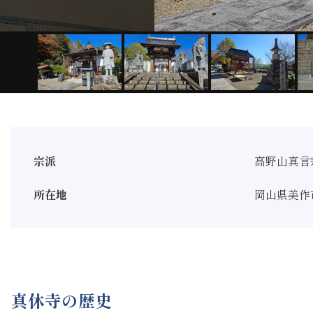
宗派
高野山真言
所在地
岡山県美作市
真休寺の歴史