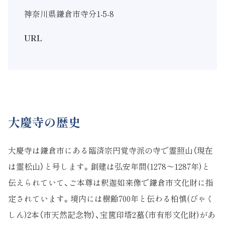
神奈川県鎌倉市寺分1-5-8
URL
大慶寺の歴史
大慶寺は鎌倉市にある臨済宗円覚寺派の寺で霊照山（現在
は霊松山）と号します。創建は弘安年間(1278～1287年)と
伝えられていて、ご本尊は釈迦如来像で鎌倉市文化財に指
定されています。境内には樹齢700年と伝わる柏慎(びゃく
しん)2本（市天然記念物）、宝篋印塔2墓（市有形文化財)があ