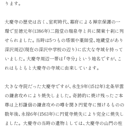
ります。
大慶寺の歴史は古く、室町時代、幕府による禅宗保護の一
環で至徳元年(1386年)二階堂の瑞泉寺と共に関東十刹に列
せられました。当時は5つもの塔頭や薬師堂、地蔵堂があり
深沢周辺(現在の深沢中学校の辺り)に広大な寺域を持って
いました。大慶寺周辺一帯は「寺分」という地名ですが、こ
れはもともと大慶寺の寺域に由来しています。
大きな寺院だった大慶寺ですが、永生9年(1512年)北条早雲
の鎌倉攻めにより焼失しました。奇跡的に焼け残ったご本
尊は上杉謙信の鎌倉攻めの噂を聞き円覚寺に預けるものの
数年後、永禄6年(1563年)に円覚寺焼失により完全に焼失し
ました。 大慶寺の当時の遺物としては、大慶寺の山門の柱