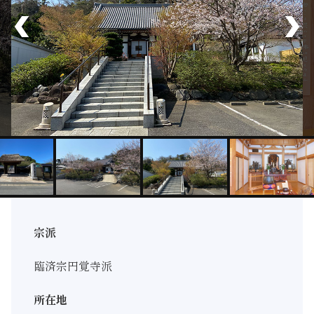
宗派
臨済宗円覚寺派
所在地