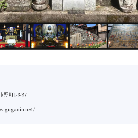
野町1-3-87
w.guganin.net/