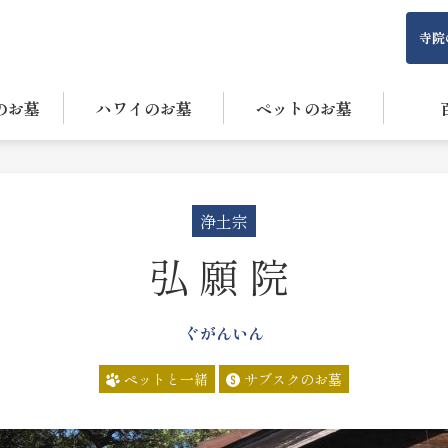
寺院
のお墓
ハワイのお墓
ペットのお墓
浄土宗
弘願院
ぐがんいん
ペットと一緒
サブスクのお墓