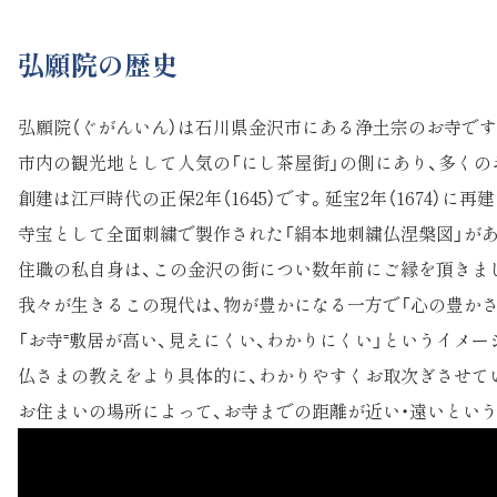
弘願院の歴史
弘願院（ぐがんいん）は石川県金沢市にある浄土宗のお寺です
市内の観光地として人気の「にし茶屋街」の側にあり、多くの
創建は江戸時代の正保2年（1645）です。延宝2年（1674
寺宝として全面刺繍で製作された「絹本地刺繍仏涅槃図」が
住職の私自身は、この金沢の街につい数年前にご縁を頂きま
我々が生きるこの現代は、物が豊かになる一方で「心の豊かさ
「お寺⁼敷居が高い、見えにくい、わかりにくい」というイメ
仏さまの教えをより具体的に、わかりやすくお取次ぎさせて
お住まいの場所によって、お寺までの距離が近い・遠いとい