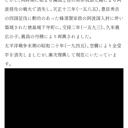
波侵攻の戦火で消失し、天正十三年（一五八五）、豊臣秀吉
の四国征伐に勲功のあった蜂須賀家政の阿波国入封に伴い
築城された徳島城下寺町に、文禄二年（一五九三）、久米義
広の子、義昌の丹精により再興されました。
太平洋戦争末期の昭和二十年（一九四五）、空襲により全堂
宇を消失しましたが、漸次復興して現在にいたっていま
す。