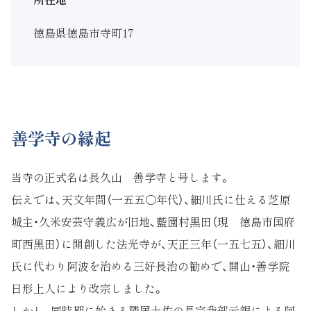
徳島県徳島市寺町17
善学寺の縁起
当寺の正式名は長久山 善学寺と号します。
伝えでは、天文年間（一五五〇年代）、細川氏に仕える芝原
城主・久米安芸守義広が旧地、藍園村黒田（現 徳島市国府
町西黒田）に開創した法光寺が、天正三年（一五七五）、細川
氏に代わり阿波を治める三好長治の勧めで、開山・善学院
日形上人により改宗しました。
しかし、同時期に始まる隣国土佐の長宗我部元親による阿