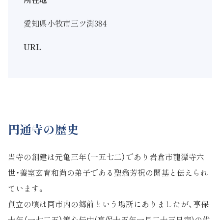
愛知県小牧市三ツ渕384
URL
円通寺の歴史
当寺の創建は元亀三年（一五七二）であり岩倉市龍潭寺六
世・養室玄育和尚の弟子である聖翁芳祝の開基と伝えられ
ています。
創立の頃は同市内の郷前という場所にありましたが、享保
十年（一七二五）策心伝中(享保十五年一月二十三日寂)の代