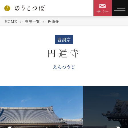
HOME
寺院一覧
円通寺
曹洞宗
円通寺
えんつうじ