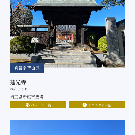
真言宗智山派
蓮光寺
れんこうじ
埼玉県新座市馬場
ペットと一緒
サブスクのお墓