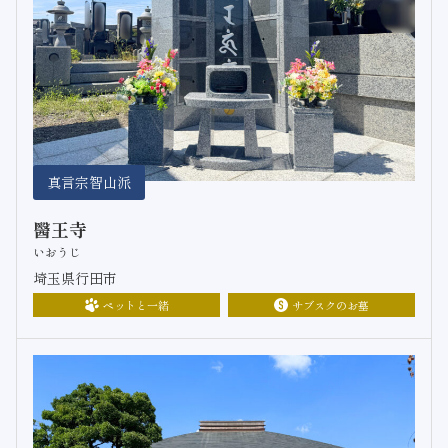
真言宗智山派
醫王寺
いおうじ
埼玉県行田市
ペットと一緒
サブスクのお墓