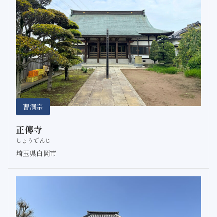
曹洞宗
正傳寺
しょうでんじ
埼玉県白岡市