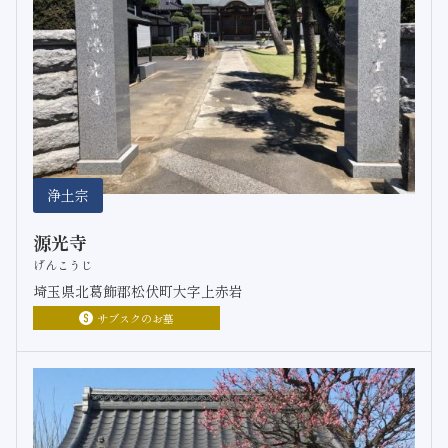
浄土宗
源光寺
げんこうじ
埼玉県北葛飾郡松伏町大字上赤岩
サブスクのお墓