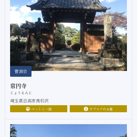
曹洞宗
常円寺
じょうえんじ
埼玉県日高市馬引沢
ペットと一緒
サブスクのお墓