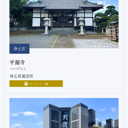
浄土宗
平源寺
へいげんじ
埼玉県蓮田市
ペットと一緒