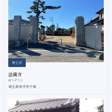
浄土宗
法蔵寺
ほうぞうじ
埼玉県幸手市千塚