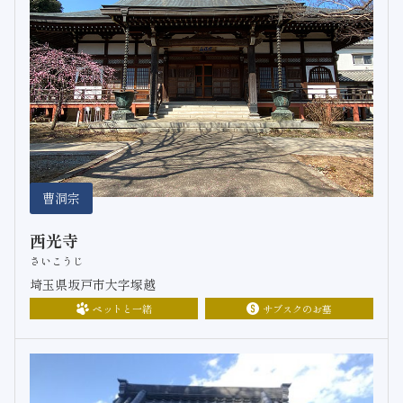
曹洞宗
西光寺
さいこうじ
埼玉県坂戸市大字塚越
ペットと一緒
サブスクのお墓