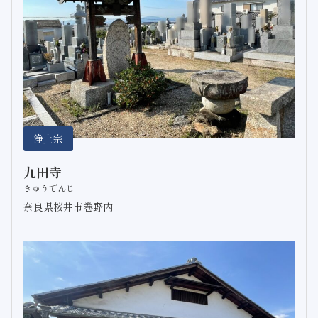
浄土宗
九田寺
きゅうでんじ
奈良県桜井市巻野内