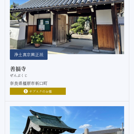
浄土真宗興正派
善福寺
ぜんぷくじ
奈良県橿原市新口町
サブスクのお墓