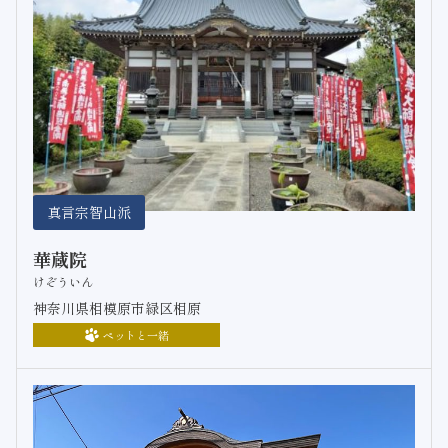
真言宗智山派
華蔵院
けぞういん
神奈川県相模原市緑区相原
ペットと一緒