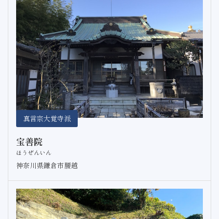
真言宗大覚寺派
宝善院
ほうぜんいん
神奈川県鎌倉市腰越