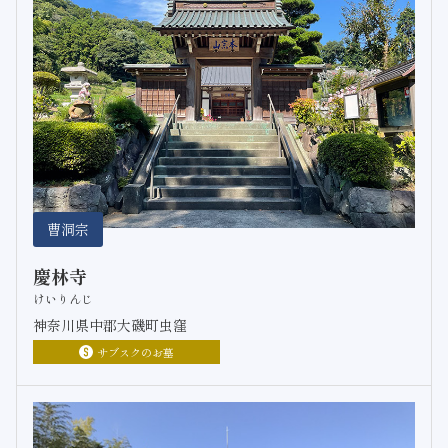
曹洞宗
慶林寺
けいりんじ
神奈川県中郡大磯町虫窪
サブスクのお墓