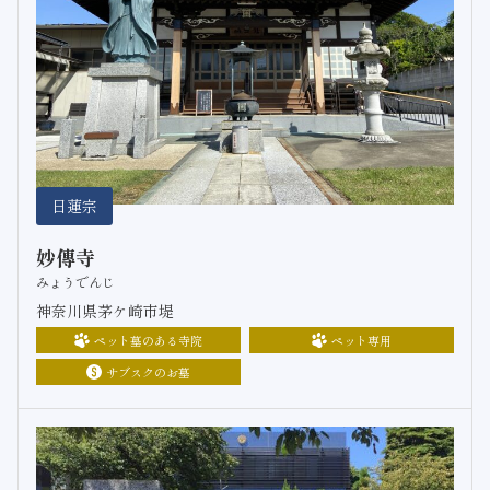
日蓮宗
妙傳寺
みょうでんじ
神奈川県茅ケ崎市堤
ペット墓のある寺院
ペット専用
サブスクのお墓