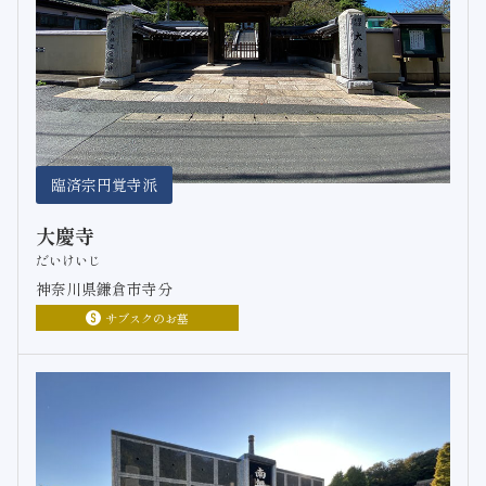
臨済宗円覚寺派
大慶寺
だいけいじ
神奈川県鎌倉市寺分
サブスクのお墓