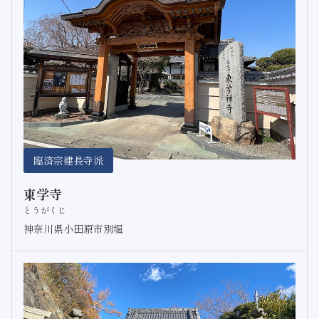
臨済宗建長寺派
東学寺
とうがくじ
神奈川県小田原市別堀