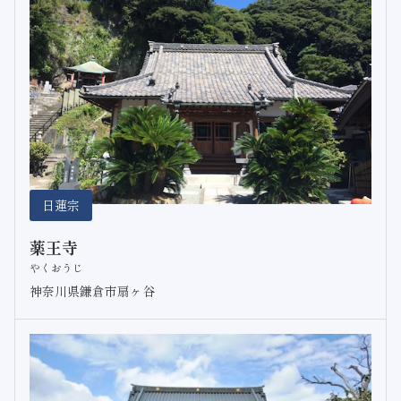
日蓮宗
薬王寺
やくおうじ
神奈川県鎌倉市扇ヶ谷