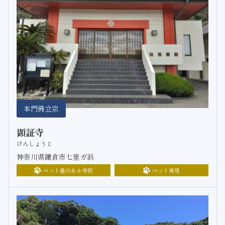
本門佛立宗
顕証寺
けんしょうじ
神奈川県鎌倉市七里ガ浜
ペット墓のある寺院
ペット専用