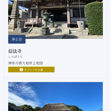
浄土宗
信法寺
しんぽうじ
神奈川県大和市上和田
サブスクのお墓