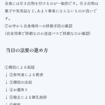
会食には引き出物を付けるのが一般的です。 引き出物は
菓子や実用品など、あまり華美にならないものが良いで
す。
⑦お寺から会食場所への移動手段の確認
（自家用車で移動なのか送迎バスで移動なのか確認）
当日の法要の進め方
①僧侶による読経
↓ ②参列者による焼香
↓ ③僧侶の法話
↓ ④お墓参り
↓ ⑤施主による御礼挨拶
↓ ⑥献杯