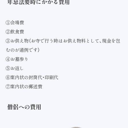
年忌法要時にかかる費用
①会場費
②飲食費
③お供え物（お寺で行う時はお供え物料として、現金を包
むのが通例です）
④お墓参り
⑤お返し
⑥案内状の封筒代・印刷代
⑦案内状の郵送費
僧侶への費用