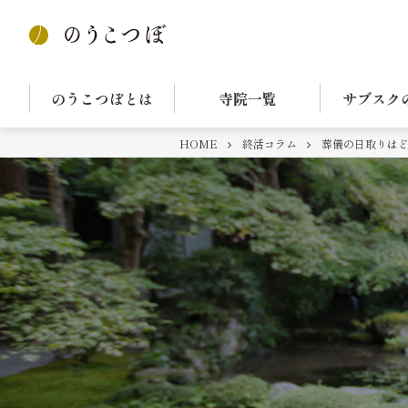
のうこつぼとは
寺院一覧
サブスク
HOME
終活コラム
葬儀の日取りはと