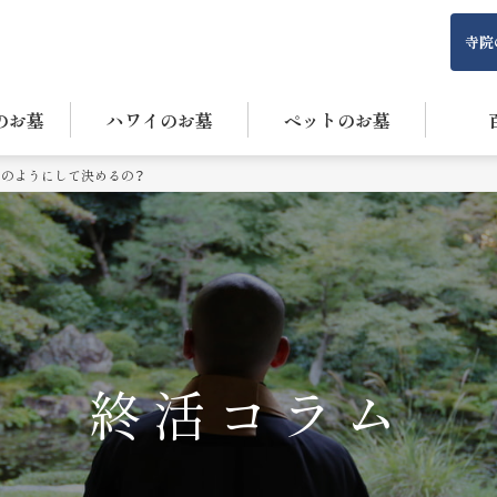
寺院
のお墓
ハワイのお墓
ペットのお墓
゙のようにして決めるの？
終活コラム